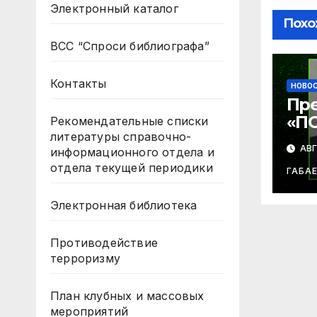
Электронный каталог
Похо
ВСС “Спроси библиографа”
Контакты
НОВО
Пр
«П
Рекомендательные списки
литературы справочно-
СУД
АВГ
информационного отдела и
ле
отдела текущей периодики
Баб
ГАБА
Электронная библиотека
Противодействие
терроризму
План клубных и массовых
мероприятий