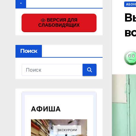
.
АБОН
В
ВЕРСИЯ ДЛЯ
СЛАБОВИДЯЩИХ
в
Поиск