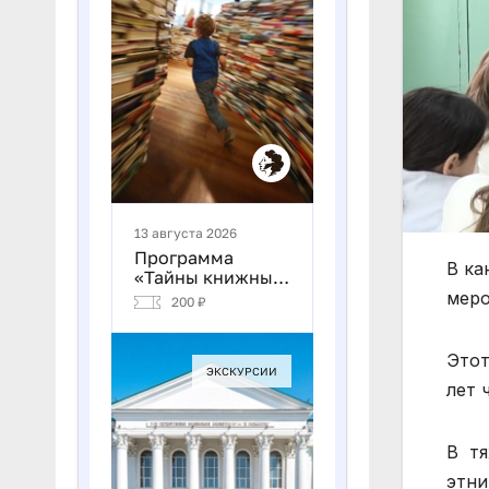
В ка
меро
Этот
лет 
В тя
этни