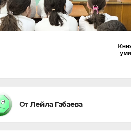
Кни
вигация
уми
писям
От
Лейла Габаева