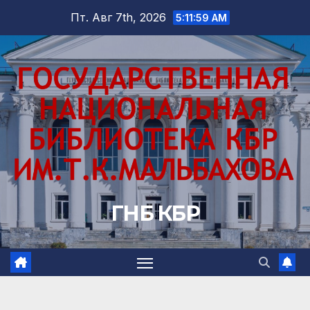
Перейти
Пт. Авг 7th, 2026
5:12:01 AM
к
содержимому
ГНБ КБР