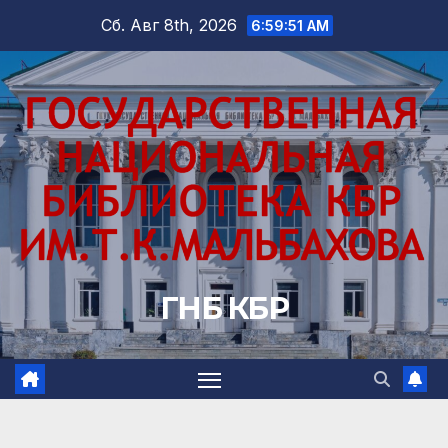
Перейти
Сб. Авг 8th, 2026
6:59:53 AM
к
содержимому
ГНБ КБР