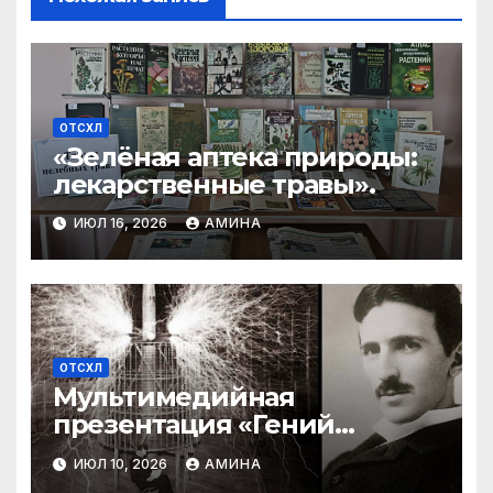
ОТСХЛ
«Зелёная аптека природы:
лекарственные травы».
ИЮЛ 16, 2026
АМИНА
ОТСХЛ
Мультимедийная
презентация «Гений
Никола Тесла – явление в
ИЮЛ 10, 2026
АМИНА
мире науки и открытий»: К