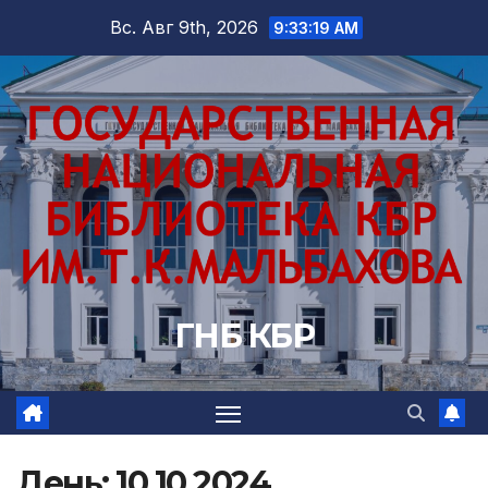
Перейти
Вс. Авг 9th, 2026
9:33:20 AM
к
содержимому
ГНБ КБР
День:
10.10.2024