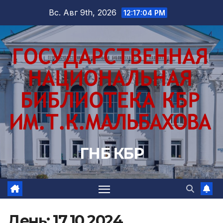
Перейти
Вс. Авг 9th, 2026
12:17:05 PM
к
содержимому
ГНБ КБР
День:
17.10.2024