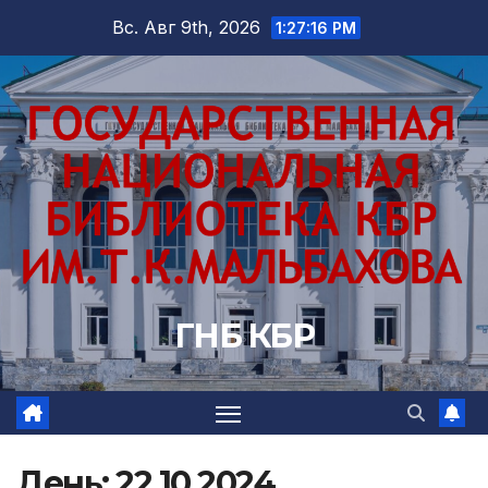
Перейти
Вс. Авг 9th, 2026
1:27:17 PM
к
содержимому
ГНБ КБР
День:
22.10.2024