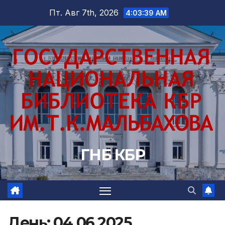
Перейти
Пт. Авг 7th, 2026
4:03:40 AM
к
содержимому
ГНБ КБР
День:
04.06.2025