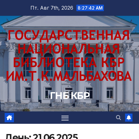
Перейти
Пт. Авг 7th, 2026
8:27:43 AM
к
содержимому
ГНБ КБР
День:
21.06.2025