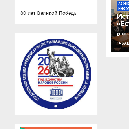
АБОН
ИНФО
80 лет Великой Победы
Ист
«Ес
утё
ФЕВ
Ст
бит
ГАБА