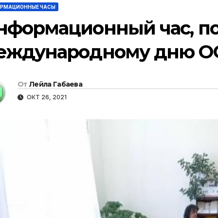
РМАЦИОННЫЕ ЧАСЫ
нформационный час, 
еждународному дню О
От
Лейла Габаева
ОКТ 26, 2021