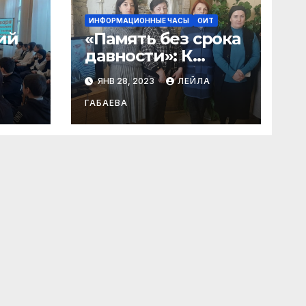
ИНФОРМАЦИОННЫЕ ЧАСЫ
ОИТ
ий
«Память без срока
давности»: К
ый
Международному
А
ЯНВ 28, 2023
ЛЕЙЛА
79-
дню памяти жертв
Холокоста.
ГАБАЕВА
ады