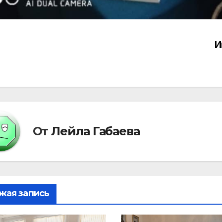
И
вигация
писям
От
Лейла Габаева
жая запись