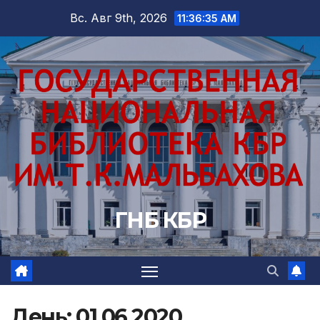
Перейти
Вс. Авг 9th, 2026
11:36:36 AM
к
содержимому
ГНБ КБР
День:
01.06.2020