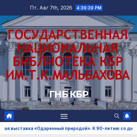
Перейти
Пт. Авг 7th, 2026
4:39:42 PM
к
содержимому
ГНБ КБР
одой». К 90-летию со дня рождения Ибрагима Бабаева