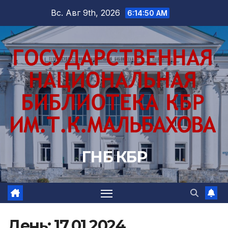
Перейти
Вс. Авг 9th, 2026
6:14:51 AM
к
содержимому
ГНБ КБР
День:
17.01.2024