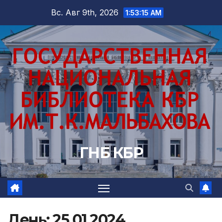
Перейти
Вс. Авг 9th, 2026
1:53:16 AM
к
содержимому
ГНБ КБР
День:
25.01.2024