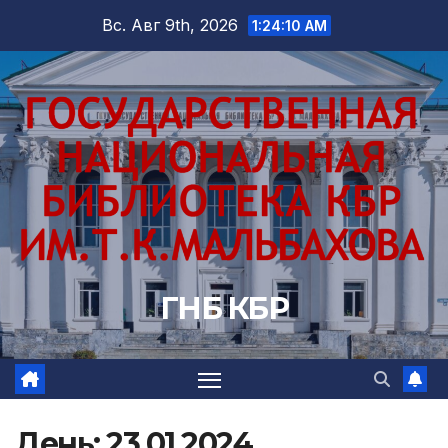
Перейти
Вс. Авг 9th, 2026
1:24:11 AM
к
содержимому
ГНБ КБР
День:
23.01.2024