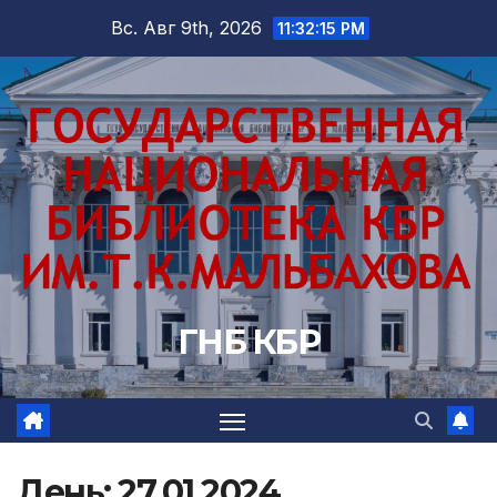
Перейти
Вс. Авг 9th, 2026
11:32:16 PM
к
содержимому
ГНБ КБР
День:
27.01.2024