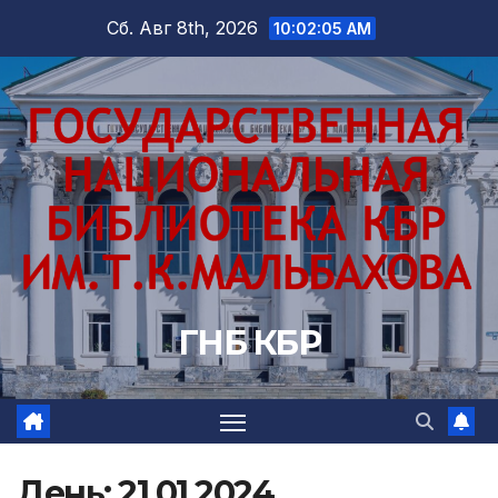
Перейти
Сб. Авг 8th, 2026
10:02:07 AM
к
содержимому
ГНБ КБР
День:
21.01.2024