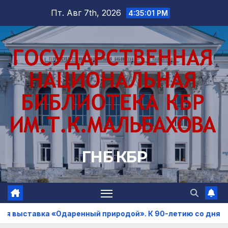
Перейти
Пт. Авг 7th, 2026
4:35:03 PM
к
содержимому
ГНБ КБР
природой». К 90-летию со дня рождения Ибрагима Бабае