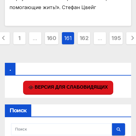
помогающие жить!». Стефан Цвейг
Пагинация
1
…
160
161
162
…
195
записей
.
ВЕРСИЯ ДЛЯ СЛАБОВИДЯЩИХ
Поиск